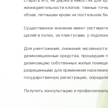
стирать его, не держа в емкостях для х
жизнедеятельности клопов: темные точки
обоев, пятнышки крови на постельном бел
Существенное значение имеет систематич
щелей в полах, за плинтусами, у подокон
Для уничтожения, снижения численности
дезинсекционные средства, прошедшие 
дезинсекцию собственных жилых помещен
разрешенными для применения население
государственную регистрацию, определяе
Получить консультацию и профессиональ