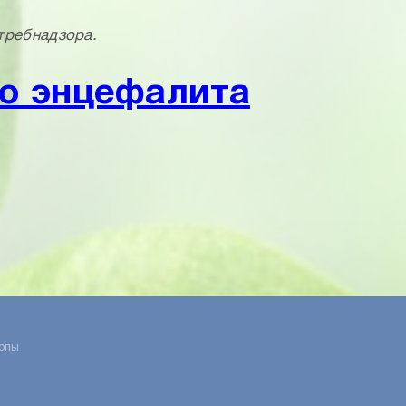
требнадзора.
о энцефалита
опы