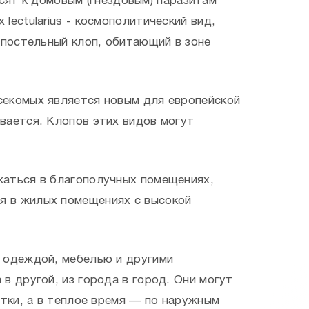
сят к домовым (гнездовым) паразитам
ectularius - космополитический вид,
 постельный клоп, обитающий в зоне
секомых является новым для европейской
вается. Клопов этих видов могут
жаться в благополучных помещениях,
я в жилых помещениях с высокой
, одеждой, мебелью и другими
в другой, из города в город. Они могут
етки, а в теплое время — по наружным