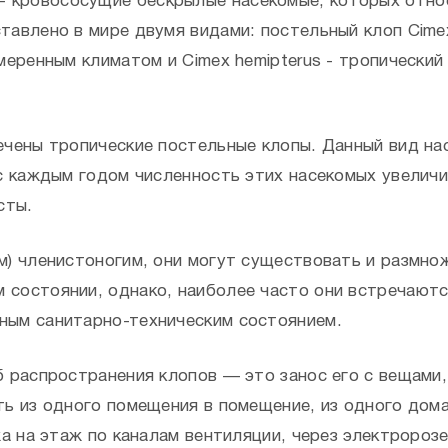
 - кровососущие бескрылые насекомые, которых отно
влено в мире двумя видами: постельный клоп Cimex l
меренным климатом и Сimex hemipterus - тропический
ечены тропические постельные клопы. Данный вид на
с каждым годом численность этих насекомых увеличи
сты.
м) членистоногим, они могут существовать и размно
состоянии, однако, наиболее часто они встречаютс
ным санитарно-техническим состоянием.
б распространения клопов — это занос его с вещами
ь из одного помещения в помещение, из одного дома 
жа на этаж по каналам вентиляции, через электророз