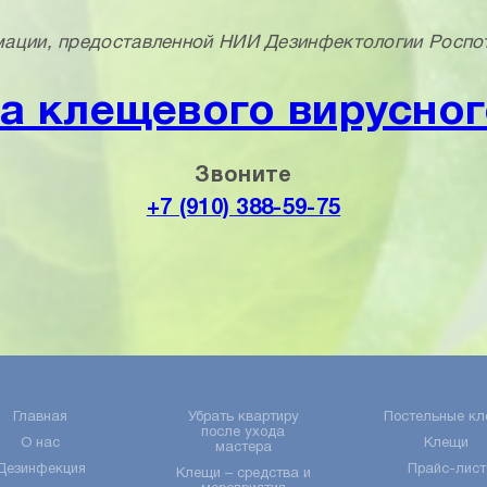
мации, предоставленной НИИ Дезинфектологии Роспо
а клещевого вирусног
Звоните
+7 (910) 388-59-75
Главная
Убрать квартиру
Постельные кл
после ухода
О нас
Клещи
мастера
Дезинфекция
Прайс-лист
Клещи – средства и