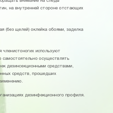
обращать внимание на следы
ртин, на внутренней стороне отстающих
я (без щелей) оклейка обоями, заделка
я членистоногих используют
о самостоятельно осуществлять
оек дезинсекционными средствами,
ионных средств, прошедших
рименению.
ганизациях дезинфекционного профиля.