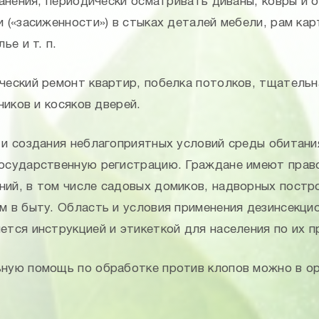
ранения; периодически осматривать диваны, ковры и 
 («засиженности») в стыках деталей мебели, рам ка
ье и т. п.
еский ремонт квартир, побелка потолков, тщательна
ников и косяков дверей.
 и создания неблагоприятных условий среды обитани
государственную регистрацию. Граждане имеют прав
ий, в том числе садовых домиков, надворных постр
м в быту. Область и условия применения дезинсекц
тся инструкцией и этикеткой для населения по их п
ную помощь по обработке против клопов можно в ор