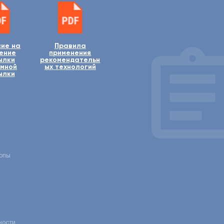
ие на
Правила
ение
применения
ылки
рекомендательн
мной
ых технологий
ылки
опы
ности