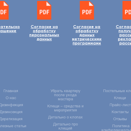
вательско
Согласие на
Согласие на
Соглас
лашение
обработку
обработку
получ
персональных
данных
расс
данных
метрическими
рекла
программами
расс
Главная
Убрать квартиру
Постельные кл
после ухода
О нас
Клещи
мастера
Дезинфекция
Прайс-лист
Клещи – средства и
мероприятия
Дезинсекция
Контакты
Детально о клопах
Дератизация
Отзывы
Детально про
лезные статьи
Политика
клещей
конфиденциаль