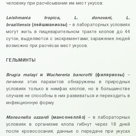
человеку при расчёсывании им мест укусов.
Leishmania tropica, L. donovani, L.
braziliensis
(лейшманиозы)
– в лабораторных условиях
могут жить в пищеварительном тракте клопов до 44
суток, выделяются с экскрементами; заражение людей
возможно при расчёсах мест укусов.
ГЕЛЬМИНТЫ
Brugia malayi
и
Wuchereria bancrofti
(филяриозы)
–
личинки этих паразитов обнаружены в природных
условиях только в нимфах клопов, но в большинстве
случаев не способны в них развиваться и переходить в
инфекционную форму.
Mansonella ozzardi
(мансонеллёз)
– в лабораторных
условиях в организме клопа гибнут через 18 дней
после кровососания; данные о передаче при укусах