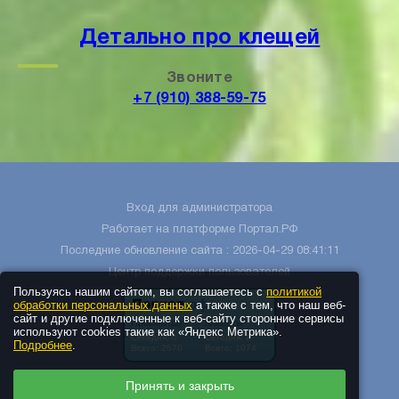
Детально про клещей
Звоните
+7 (910) 388-59-75
Вход для администратора
Работает на платформе
Портал.РФ
Последние обновление сайта
: 2026-04-29 08:41:11
Центр поддержки пользователей
Пользуясь нашим сайтом, вы соглашаетесь с
политикой
обработки персональных данных
а также с тем, что наш веб-
сайт и другие подключенные к веб-сайту сторонние сервисы
используют cookies такие как «Яндекс Метрика».
Подробнее
.
Принять и закрыть