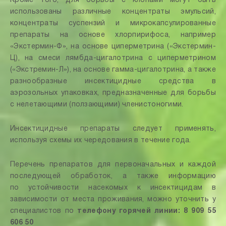
Кроме того, для борьбы с клопами могут быть
использованы различные концентраты эмульсий,
концентраты суспензий и микрокапсулированные
препараты на основе хлорпирифоса, например
«Экстермин-Ф», на основе циперметрина («Экстермин-
Ц), на смеси лямбда-цигалотрина с циперметрином
(«Экстремин-Л»), на основе гамма-цигалотрина, а также
разнообразные инсектицидные средства в
аэрозольных упаковках, предназначенные для борьбы
с нелетающими (ползающими) членистоногими.
Инсектицидные препараты следует применять,
используя схемы их чередования в течение года.
Перечень препаратов для первоначальных и каждой
последующей обработок, а также информацию
по устойчивости насекомых к инсектицидам в
зависимости от места проживания, можно уточнить у
специалистов по
телефону горячей линии: 8 909 55
606 50